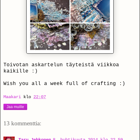
Toivotan askartelun täyteistä viikkoa
kaikille :)
Wish you all a week full of crafting :)
Maakari
klo
22:07
Jaa muille
13 kommenttia:
Taru Jehkonen
8. huhtikuuta 2014 klo 22.59