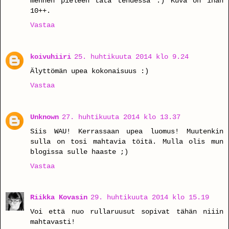
mennen pieleen tätä tehdessä :) Kuva on ihan
10++.
Vastaa
koivuhiiri
25. huhtikuuta 2014 klo 9.24
Älyttömän upea kokonaisuus :)
Vastaa
Unknown
27. huhtikuuta 2014 klo 13.37
Siis WAU! Kerrassaan upea luomus! Muutenkin
sulla on tosi mahtavia töitä. Mulla olis mun
blogissa sulle haaste ;)
Vastaa
Riikka Kovasin
29. huhtikuuta 2014 klo 15.19
Voi että nuo rullaruusut sopivat tähän niiin
mahtavasti!