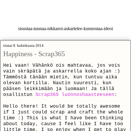
Maakari
sisustaa-tuunaa-nikkaroi-askartelee-kunnostaa-ideoi
tiistai 8. huhtikuuta 2014
Happiness - Scrap365
Hei vaan! Vähänkö ois mahtavaa, jos vois
vain skräpätä ja askarrella koko ajan :)
Tämmöstä tänään mietin, kun tuntuu aika
olevan kortilla. Nautin suuresti, kun
pääsen leikkimään ja luomaan! Ja tällä
osallistun
Scrap365 luonnoshaasteeseen
:
Hello there! It would be totally awesome
if I just could scrap and craft the whole
time :) This is what I have been thinking
about today, cause I feel like I have too
little time. I so enjoy when I get to play